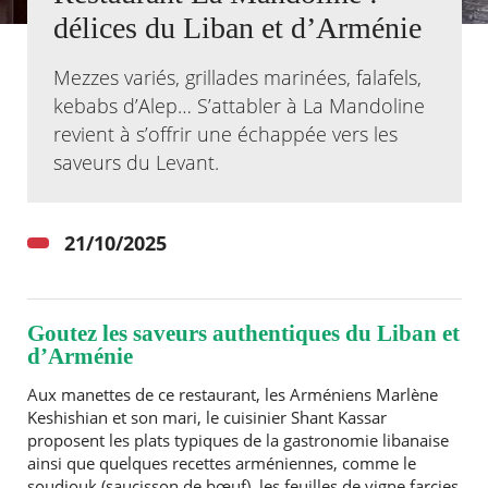
délices du Liban et d’Arménie
Agenda
Actualités
Mezzes variés, grillades marinées, falafels,
FAQ
kebabs d’Alep… S’attabler à La Mandoline
Kiosque
revient à s’offrir une échappée vers les
Espace de services en ligne
saveurs du Levant.
Facebook
X
Instagram
Youtube
Linkedin
Les
dernièr
alertes
21/10/2025
Eco
Watt
Goutez les saveurs authentiques du Liban et
d’Arménie
Aux manettes de ce restaurant, les Arméniens Marlène
Keshishian et son mari, le cuisinier Shant Kassar
proposent les plats typiques de la gastronomie libanaise
RECHERCHER ...
ainsi que quelques recettes arméniennes, comme le
soudjouk (saucisson de bœuf), les feuilles de vigne farcies