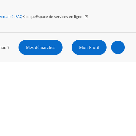
Actualités
FAQ
Kiosque
Espace de services en ligne
Facebook
X
Instagram
Youtube
Linkedin
nac ?
Mes démarches
Mon Profil
Ouvrir
la
recherc