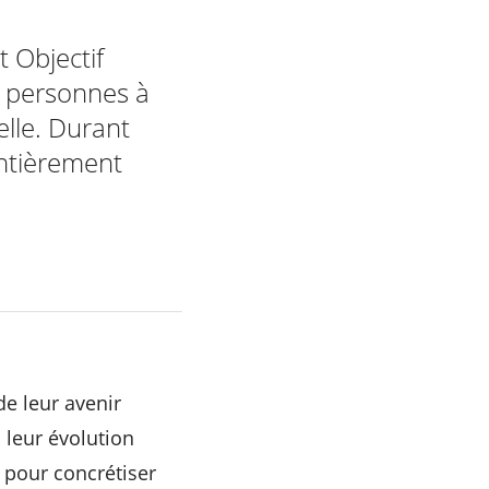
 Objectif
x personnes à
lle. Durant
entièrement
e leur avenir
leur évolution
 pour concrétiser