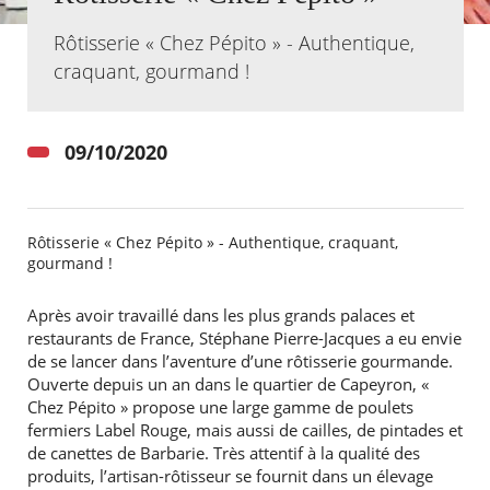
Rôtisserie « Chez Pépito » - Authentique,
Agenda
craquant, gourmand !
Actualités
FAQ
Kiosque
Espace de services en ligne
09/10/2020
Facebook
X
Instagram
Youtube
Linkedin
Les
dernièr
alertes
Rôtisserie « Chez Pépito » - Authentique, craquant,
Eco
gourmand !
Watt
Après avoir travaillé dans les plus grands palaces et
restaurants de France, Stéphane Pierre-Jacques a eu envie
de se lancer dans l’aventure d’une rôtisserie gourmande.
Ouverte depuis un an dans le quartier de Capeyron, «
Chez Pépito » propose une large gamme de poulets
fermiers Label Rouge, mais aussi de cailles, de pintades et
de canettes de Barbarie. Très attentif à la qualité des
RECHERCHER ...
produits, l’artisan-rôtisseur se fournit dans un élevage