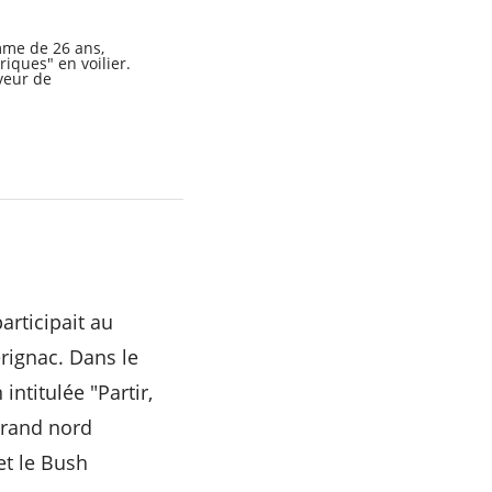
mme de 26 ans,
iques" en voilier.
aveur de
articipait au
rignac. Dans le
ntitulée "Partir,
grand nord
et le Bush