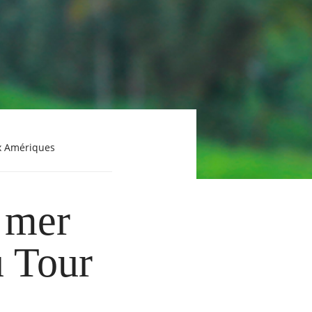
ux Amériques
n mer
u Tour