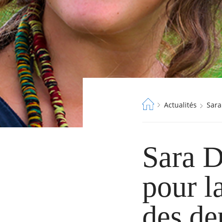
Fil
Actualités
Sar
d'Ariane
Sara D
pour l
des d