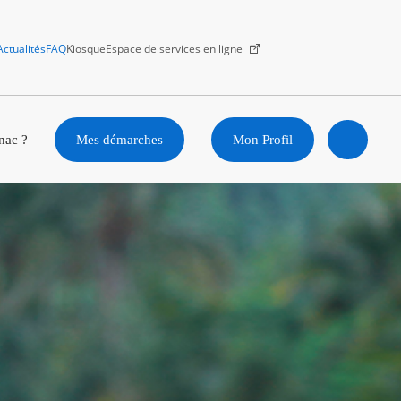
Actualités
FAQ
Kiosque
Espace de services en ligne
Facebook
X
Instagram
Youtube
Linkedin
nac ?
Mes démarches
Mon Profil
Ouvrir
la
recherc