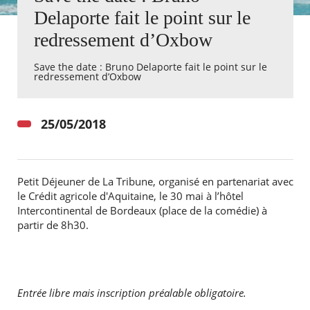
Delaporte fait le point sur le
Agenda
redressement d’Oxbow
Actualités
FAQ
Save the date : Bruno Delaporte fait le point sur le
Kiosque
redressement d’Oxbow
Espace de services en ligne
Facebook
X
Instagram
Youtube
Linkedin
Les
25/05/2018
dernièr
alertes
Eco
Watt
Petit Déjeuner de La Tribune, organisé en partenariat avec
le Crédit agricole d'Aquitaine, le 30 mai à l’hôtel
Intercontinental de Bordeaux (place de la comédie) à
partir de 8h30.
RECHERCHER ...
Entrée libre mais inscription préalable obligatoire.