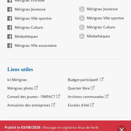
Mérignac Entraide
Mérignac Jeunesse
Mérignac Jeunesse
Mérignac Ville sportive
Mérignac Ville sportive
Mérignac Culture
Mérignac Culture
Médiathèques
Médiathèques
Mérignac Ville associative
Liens utiles
Ici Mérignac
Budget participatif
Mérignac photo
Quartier libre
Conseil des jeunes - l'IMPACT
Archives communales
Annuaires des entreprises
Escales d'été
©2024 Ville de Mérignac, Tous droits réservés
Publié le 03/08/2026 :
Passage en vigilance feux de forêt