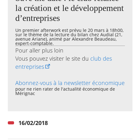
la création et le développement
Agenda
d’entreprises
Actualités
FAQ
Un premier afterwork est prévu le 20 mars à 18h00,
Kiosque
sur le thème de la lecture du bilan chez Audial (21,
Espace de services en ligne
avenue Ariane), animé par Alexandre Beaudeau,
expert-comptable.
Pour aller plus loin
Facebook
X
Instagram
Youtube
Linkedin
Les
Vous pouvez visiter le site du
club des
dernièr
entreprises
alertes
Eco
Watt
Abonnez-vous à la newsletter économique
pour ne rien rater de l'actualité économique de
Mérignac
RECHERCHER ...
16/02/2018