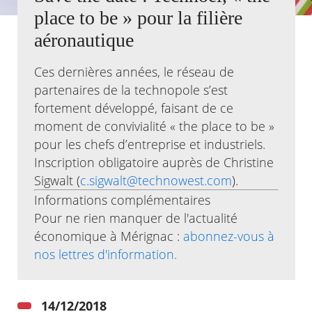
place to be » pour la filière
Agenda
aéronautique
Actualités
FAQ
Ces dernières années, le réseau de
Kiosque
Espace de services en ligne
partenaires de la technopole s’est
fortement développé, faisant de ce
Facebook
X
Instagram
Youtube
Linkedin
Les
moment de convivialité « the place to be »
dernièr
pour les chefs d’entreprise et industriels.
alertes
Eco
Inscription obligatoire auprès de Christine
Watt
Sigwalt (
c.sigwalt@technowest.com
).
Informations complémentaires
Pour ne rien manquer de l'actualité
économique à Mérignac :
abonnez-vous à
RECHERCHER ...
nos lettres d'information.
14/12/2018