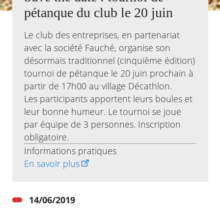
pétanque du club le 20 juin
Agenda
Actualités
Le club des entreprises, en partenariat
FAQ
avec la société Fauché, organise son
Kiosque
désormais traditionnel (cinquième édition)
Espace de services en ligne
tournoi de pétanque le 20 juin prochain à
Facebook
X
partir de 17h00 au village Décathlon.
Instagram
Youtube
Linkedin
Les
dernièr
Les participants apportent leurs boules et
alertes
leur bonne humeur. Le tournoi se joue
Eco
Watt
par équipe de 3 personnes. Inscription
obligatoire.
Informations pratiques
RECHERCHER ...
En savoir plus
14/06/2019