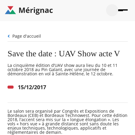
Aller
au
contenu
principal
Ouvrir
Ouvrir
Menu
Merignac
la
le
La mairie
principal
-
recherche
menu
page
Fil
Page d'accueil
Ouvrir
d'accueil
Mon quotidien
d'Ariane
le
sous-
Ouvrir
Save the date : UAV Show acte V
menu
Participation citoyenne
le
La
sous-
mairie
Ouvrir
La cinquième édition d’UAV show aura lieu du 10 et 11
menu
Que faire à Mérignac ?
octobre 2018 au Pin Galant, avec une journée de
le
Mon
démonstration en vol à Sainte-Hélène, le 12 octobre.
sous-
quotid
Ouvrir
menu
Mes démarches
le
15/12/2017
Partic
sous-
citoye
Ouvrir
menu
Mon Profil
le
Que
sous-
faire
Ouvrir
menu
Le salon sera organisé par Congrès et Expositions de
à
le
Mes
Bordeaux (CEB) et Bordeaux Technowest. Pour cette édition
Mérig
sous-
démar
2018, l'accent sera mis sur la « longue élongation ». Les
?
menu
vols « hors vue » à grande distance sont sans doute les
18°
Mon
enjeux techniques, technologiques, applicatifs et
Moyen
réglementaires de demain.
Profil