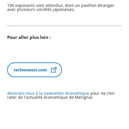
100 exposants sont attendus, dont un pavillon étranger
avec plusieurs sociétés japonaises.
Agenda
Actualités
FAQ
Kiosque
Espace de services en ligne
Pour aller plus loin :
Facebook
X
Instagram
Youtube
Linkedin
Les
dernièr
alertes
Eco
technowest.com
RECHERCHER ...
Watt
Abonnez-vous à la newsletter économique
pour ne rien
rater de l'actualité économique de Mérignac