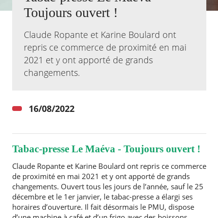
Toujours ouvert !
Agenda
Actualités
Claude Ropante et Karine Boulard ont
FAQ
repris ce commerce de proximité en mai
Kiosque
2021 et y ont apporté de grands
Espace de services en ligne
changements.
Facebook
X
Instagram
Youtube
Linkedin
Les
dernièr
alertes
16/08/2022
Eco
Watt
Tabac-presse Le Maéva - Toujours ouvert !
Claude Ropante et Karine Boulard ont repris ce commerce
de proximité en mai 2021 et y ont apporté de grands
changements. Ouvert tous les jours de l’année, sauf le 25
RECHERCHER ...
décembre et le 1er janvier, le tabac-presse a élargi ses
horaires d’ouverture. Il fait désormais le PMU, dispose
d’une machine à café et d’un frigo avec des boissons