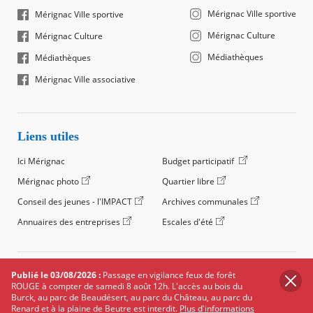
Mérignac Ville sportive
Mérignac Ville sportive
Mérignac Culture
Mérignac Culture
Médiathèques
Médiathèques
Mérignac Ville associative
Liens utiles
Ici Mérignac
Budget participatif
Mérignac photo
Quartier libre
Conseil des jeunes - l'IMPACT
Archives communales
Annuaires des entreprises
Escales d'été
©2024 Ville de Mérignac, Tous droits réservés
Publié le 03/08/2026 :
Passage en vigilance feux de forêt
ROUGE à compter de samedi 8 août 12h. L'accès au bois du
Footer
Mentions légales
Salle de presse
Recrutement
Burck, au parc de Beaudésert, au parc du Château, au parc du
legals
Renard et à la plaine de Beutre est interdit.
Plus d'informations
Foire aux questions (FAQ)
Carte des équipements