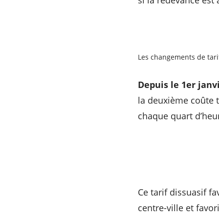
si la redevance est 
RECHERCHER ...
Les changements de tarif
Depuis le 1er janvi
la deuxième coûte 
chaque quart d’heur
Ce tarif dissuasif f
centre-ville et favo