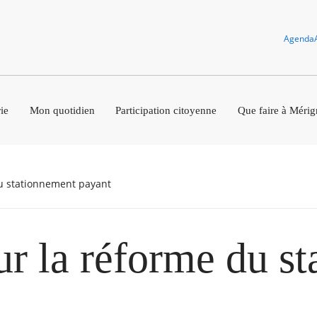
Agenda
ie
Mon quotidien
Participation citoyenne
Que faire à Mérig
 du stationnement payant
ur la réforme du s