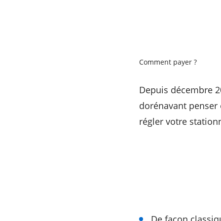
Comment payer ?
Depuis décembre 201
dorénavant penser e
régler votre station
De façon classiq