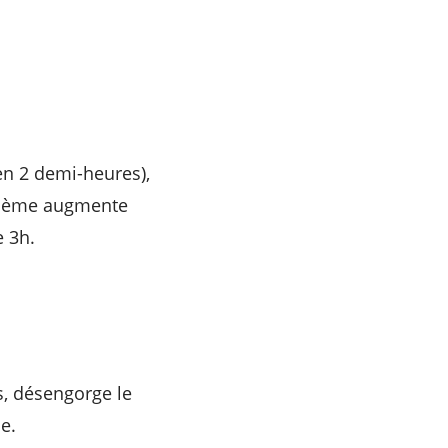
 en 2 demi-heures),
isième augmente
 3h.
s, désengorge le
e.