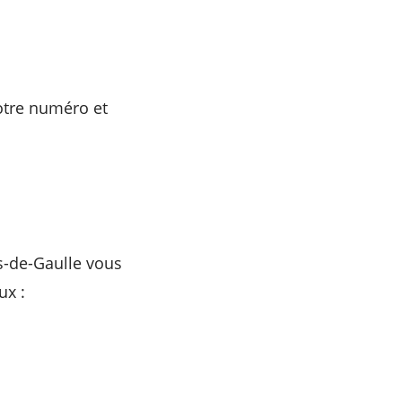
otre numéro et
es-de-Gaulle vous
ux :