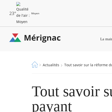
Aller
au
contenu
principal
23°
Moyen
Les
Menu
dernières
La mair
principal
alertes
Eco
Merignac
Watt
-
Fil
Actualités
Tout savoir sur la réforme
page
d'Ariane
d'accueil
Tout savoir s
payant