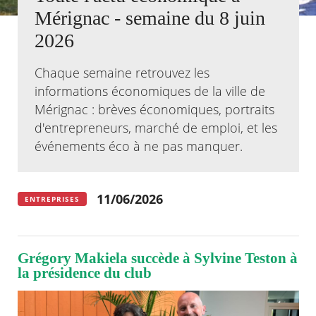
Mérignac - semaine du 8 juin
Agenda
2026
Actualités
FAQ
Chaque semaine retrouvez les
Kiosque
Espace de services en ligne
informations économiques de la ville de
Mérignac : brèves économiques, portraits
Facebook
X
Instagram
Youtube
Linkedin
Les
d'entrepreneurs, marché de emploi, et les
dernièr
événements éco à ne pas manquer.
alertes
Eco
Watt
11/06/2026
ENTREPRISES
Grégory Makiela succède à Sylvine Teston à
la présidence du club