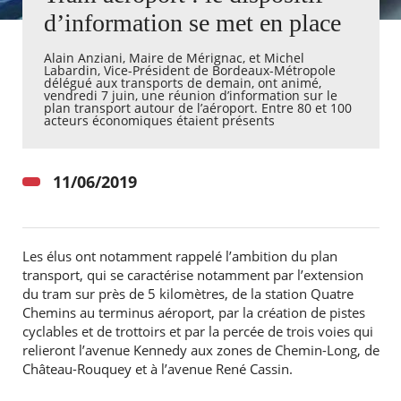
d’information se met en place
Agenda
Alain Anziani, Maire de Mérignac, et Michel
Actualités
Labardin, Vice-Président de Bordeaux-Métropole
FAQ
délégué aux transports de demain, ont animé,
Kiosque
vendredi 7 juin, une réunion d’information sur le
plan transport autour de l’aéroport. Entre 80 et 100
Espace de services en ligne
acteurs économiques étaient présents
Facebook
X
Instagram
Youtube
Linkedin
Les
dernièr
11/06/2019
alertes
Eco
Watt
Les élus ont notamment rappelé l’ambition du plan
transport, qui se caractérise notamment par l’extension
du tram sur près de 5 kilomètres, de la station Quatre
Chemins au terminus aéroport, par la création de pistes
cyclables et de trottoirs et par la percée de trois voies qui
relieront l’avenue Kennedy aux zones de Chemin-Long, de
RECHERCHER ...
Château-Rouquey et à l’avenue René Cassin.