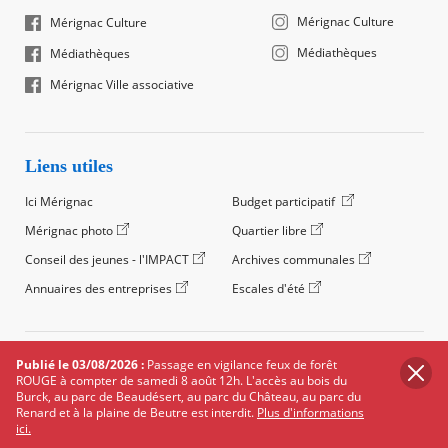
Mérignac Culture
Mérignac Culture
Médiathèques
Médiathèques
Mérignac Ville associative
Liens utiles
Ici Mérignac
Budget participatif
Mérignac photo
Quartier libre
Conseil des jeunes - l'IMPACT
Archives communales
Annuaires des entreprises
Escales d'été
©2024 Ville de Mérignac, Tous droits réservés
Publié le 03/08/2026 :
Passage en vigilance feux de forêt
ROUGE à compter de samedi 8 août 12h. L'accès au bois du
Footer
Mentions légales
Salle de presse
Recrutement
Burck, au parc de Beaudésert, au parc du Château, au parc du
legals
Renard et à la plaine de Beutre est interdit.
Plus d'informations
Foire aux questions (FAQ)
Carte des équipements
ici.
Carte des travaux
Réseaux sociaux
Données personnelles