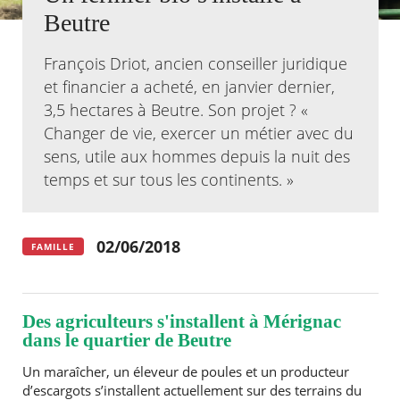
Beutre
Agenda
Actualités
François Driot, ancien conseiller juridique
FAQ
et financier a acheté, en janvier dernier,
Kiosque
3,5 hectares à Beutre. ​Son projet ? «
Espace de services en ligne
Changer de vie, exercer un métier avec du
Facebook
X
sens, utile aux hommes depuis la nuit des
Instagram
Youtube
Linkedin
Les
dernièr
temps et sur tous les continents. »​
alertes
Eco
Watt
02/06/2018
FAMILLE
Des agriculteurs s'installent à Mérignac
dans le quartier de Beutre
Un maraîcher, un éleveur de poules et un producteur
d’escargots s’installent actuellement sur des terrains du