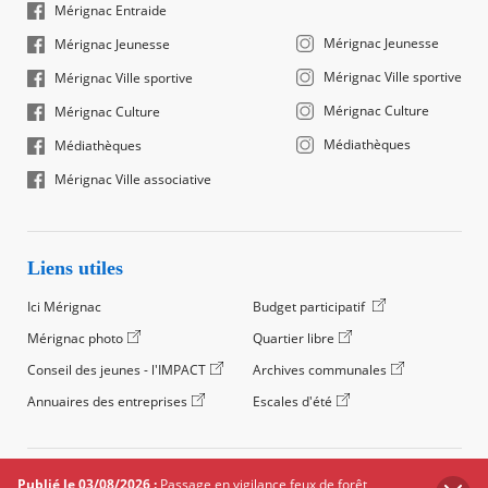
Mérignac Entraide
Mérignac Jeunesse
Mérignac Jeunesse
Mérignac Ville sportive
Mérignac Ville sportive
Mérignac Culture
Mérignac Culture
Médiathèques
Médiathèques
Mérignac Ville associative
Liens utiles
Ici Mérignac
Budget participatif
Mérignac photo
Quartier libre
Conseil des jeunes - l'IMPACT
Archives communales
Annuaires des entreprises
Escales d'été
©2024 Ville de Mérignac, Tous droits réservés
Publié le 03/08/2026 :
Passage en vigilance feux de forêt