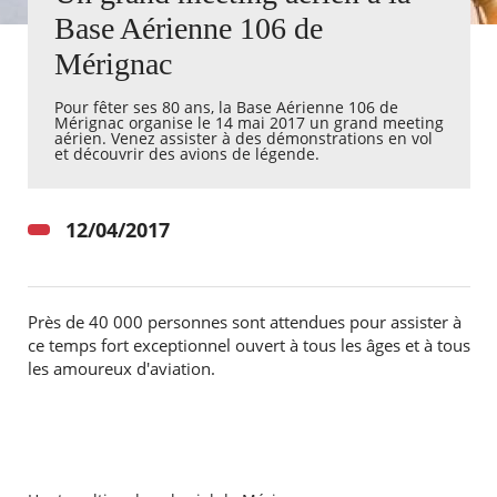
Base Aérienne 106 de
Agenda
Mérignac
Actualités
FAQ
Pour fêter ses 80 ans, la Base Aérienne 106 de
Kiosque
Mérignac organise le 14 mai 2017 un grand meeting
Espace de services en ligne
aérien. Venez assister à des démonstrations en vol
et découvrir des avions de légende.
Facebook
X
Instagram
Youtube
Linkedin
Les
dernièr
12/04/2017
alertes
Eco
Watt
Près de 40 000 personnes sont attendues pour assister à
ce temps fort exceptionnel ouvert à tous les âges et à tous
les amoureux d'aviation.