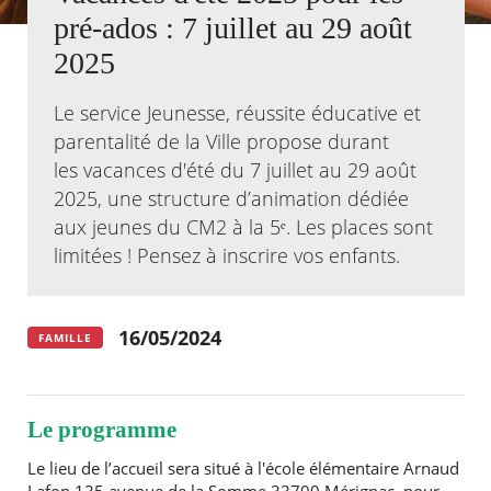
pré-ados : 7 juillet au 29 août
Agenda
2025
Actualités
FAQ
Le service Jeunesse, réussite éducative et
Kiosque
Espace de services en ligne
parentalité de la Ville propose durant
les vacances d'été du 7 juillet au 29 août
Facebook
X
Instagram
Youtube
Linkedin
Les
2025, une structure d’animation dédiée
dernièr
aux jeunes du CM2 à la 5ᵉ. Les places sont
alertes
Eco
limitées ! Pensez à inscrire vos enfants.
Watt
16/05/2024
FAMILLE
Le programme
Le lieu de l’accueil sera situé à l'école élémentaire Arnaud