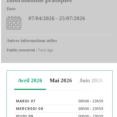
Date
07/04/2026 - 25/07/2026
Autres informations utiles
Public concerné :
Tout âge
Avril 2026
Mai 2026
Juin 2026
Jui
MARDI 07
00h00 - 23h59
MERCREDI 08
00h00 - 23h59
JEUDI 09
00h00 - 23h59
J