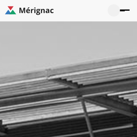
Aller
au
contenu
principal
Ouvrir
Ouvrir
Menu
Merignac
la
le
La mairie
principal
-
recherche
menu
page
Ouvrir
d'accueil
Mon quotidien
le
sous-
Ouvrir
menu
Participation citoyenne
le
La
sous-
mairie
Ouvrir
menu
Que faire à Mérignac ?
le
Mon
sous-
quotid
Ouvrir
menu
Mes démarches
le
Partic
sous-
citoye
Ouvrir
menu
Mon Profil
le
Que
sous-
faire
Ouvrir
menu
à
le
Mes
Mérig
sous-
démar
?
menu
21°
Mon
Moyen
Profil