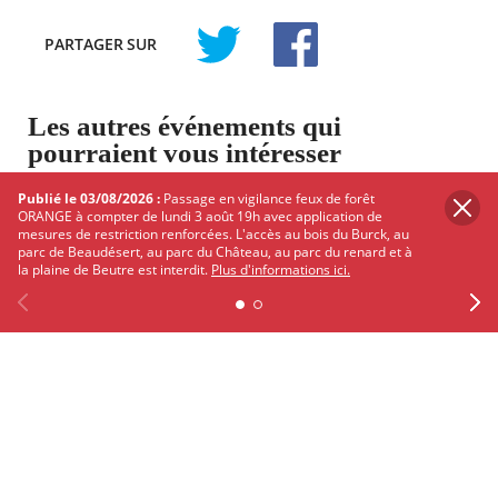
PARTAGER
SUR
TWITTER
FACEBOOK
Les autres événements qui
pourraient vous intéresser
Découvrez Mérignac autour de ses
Publié le 03/08/2026 :
Passage en vigilance feux de forêt
événements
ORANGE à compter de lundi 3 août 19h avec application de
mesures de restriction renforcées. L'accès au bois du Burck, au
parc de Beaudésert, au parc du Château, au parc du renard et à
la plaine de Beutre est interdit.
Plus d'informations ici.
ANIMATION - ATELIER
Previous
Facebook
X
Instagram
Youtube
Linkedin
Ne
Le 07/08/2026 à 10h
[ANNULE] Les médiathèques en roue