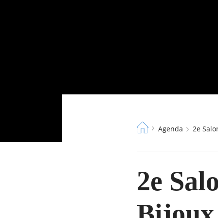
Fil
Agenda
2e Sal
d'Ariane
2e Sal
Bijoux