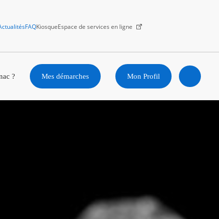
Actualités
FAQ
Kiosque
Espace de services en ligne
Facebook
X
Instagram
Youtube
Linkedin
nac ?
Mes démarches
Mon Profil
Ouvrir
la
recherc