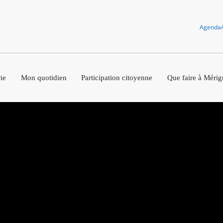
Agenda
ie
Mon quotidien
Participation citoyenne
Que faire à Mérig