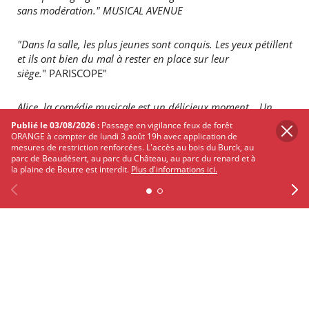
sans modération." MUSICAL AVENUE
"Dans la salle, les plus jeunes sont conquis. Les yeux pétillent
et ils ont bien du mal à rester en place sur leur
siège.
" PARISCOPE"
Alice, la comédie musicale est un délicieux moment… Un
spectacle multigénérationnel de grande qualité où l’on
Publié le 03/08/2026 :
Passage en vigilance feux de forêt
voyage entre réalité et imaginaire au rythme des chansons
ORANGE à compter de lundi 3 août 19h avec application de
mesures de restriction renforcées. L'accès au bois du Burck, au
groovy.
" PARIS TRIBU
parc de Beaudésert, au parc du Château, au parc du renard et à
la plaine de Beutre est interdit.
Plus d'informations ici.
En savoir plus sur le site du Pin Galant
Previous
Facebook
X
Instagram
Youtube
Linkedin
Ne
PARTAGER
SUR
TWITTER
FACEBOOK
Les autres événements qui
pourraient vous intéresser