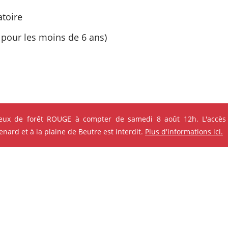
atoire
it pour les moins de 6 ans)
s qui pourraient vous intéres
feux de forêt ROUGE à compter de samedi 8 août 12h. L'accès
ard et à la plaine de Beutre est interdit.
Plus d'informations ici.
e ses événements
ok
Instagram
Youtube
Linkedin
ANIMATION - ATELIER