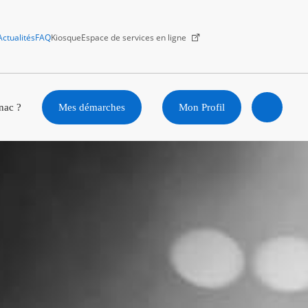
Actualités
FAQ
Kiosque
Espace de services en ligne
Facebook
X
Instagram
Youtube
Linkedin
nac ?
Mes démarches
Mon Profil
Ouvrir
la
recherc