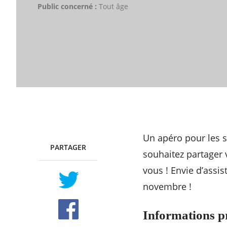
Public concerné :
Tout âge
Un apéro pour les s
PARTAGER
TWITTER
FACEBOOK
souhaitez partager 
vous ! Envie d’assi
novembre !
Informations p