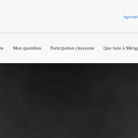
Agenda
ie
Mon quotidien
Participation citoyenne
Que faire à Mérig