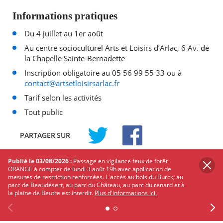
Informations pratiques
Du 4 juillet au 1er août
Au centre socioculturel Arts et Loisirs d’Arlac, 6 Av. de
la Chapelle Sainte-Bernadette
Inscription obligatoire au 05 56 99 55 33 ou à
contact@artsetloisirsarlac.fr
Tarif selon les activités
Tout public
PARTAGER
SUR
TWITTER
FACEBOOK
Publié le 03/08/2026 :
Passage en vigilance feux de forêt
ORANGE à compter de lundi 3 août 19h avec application de
Les autres événements qui
mesures de restriction renforcées. L'accès au bois du Burck, au
pourraient vous intéresser
parc de Beaudésert, au parc du Château, au parc du renard et à
la plaine de Beutre est interdit.
Plus d'informations ici.
Découvrez Mérignac autour de ses
événements