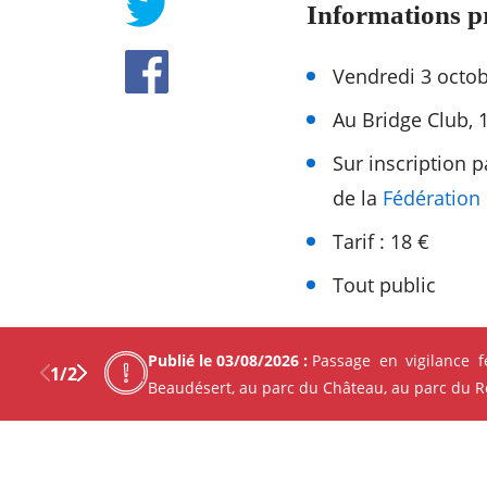
Informations p
Vendredi 3 octob
Au Bridge Club, 
Sur inscription 
de la
Fédération 
Tarif : 18 €
Tout public
Publié le 03/08/2026 :
Passage en vigilance 
1
/
2
Beaudésert, au parc du Château, au parc du Ren
Les autres événement
Previous
Next
Facebo
X
Découvrez Mérignac autour d