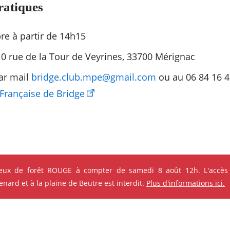
ratiques
re à partir de 14h15
10 rue de la Tour de Veyrines, 33700 Mérignac
par mail
bridge.club.mpe@gmail.com
ou au 06 84 16 41
Française de Bridge
feux de forêt ROUGE à compter de samedi 8 août 12h. L'accès
ard et à la plaine de Beutre est interdit.
Plus d'informations ici.
s qui pourraient vous intéres
ok
Instagram
Youtube
Linkedin
e ses événements