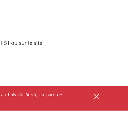
 51 ou sur le site
 au bois du Burck, au parc de
ser