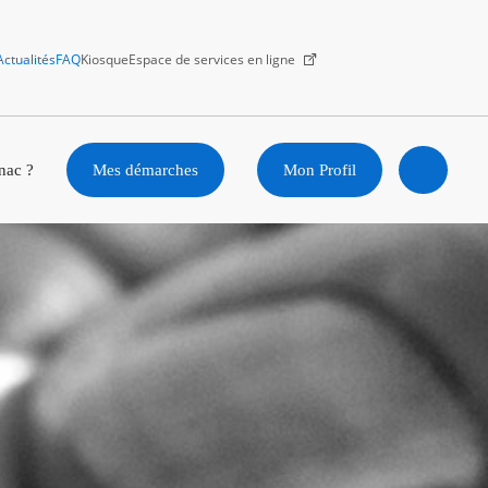
Actualités
FAQ
Kiosque
Espace de services en ligne
Facebook
X
Instagram
Youtube
Linkedin
nac ?
Mes démarches
Mon Profil
Ouvrir
la
recherc