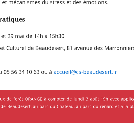
es et mécanismes du stress et des émotions.
ratiques
 et 29 mai de 14h à 15h30
 et Culturel de Beaudesert, 81 avenue des Marronnier
au 05 56 34 10 63 ou à
accueil@cs-beaudesert.fr
eux de forêt ORANGE à compter de lundi 3 août 19h avec applica
 de Beaudésert, au parc du Château, au parc du renard et à la pla
s qui pourraient vous intéres
ok
Instagram
Youtube
Linkedin
e ses événements