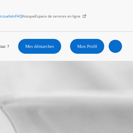
Actualités
FAQ
Kiosque
Espace de services en ligne
Facebook
X
Instagram
Youtube
Linkedin
nac ?
Mes démarches
Mon Profil
Ouvrir
la
recherc