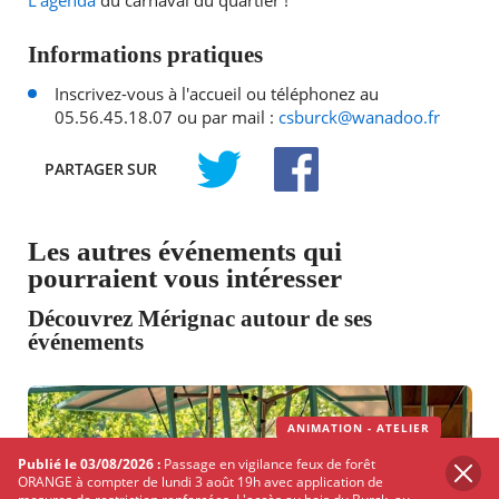
L'agenda
du carnaval du quartier !
Informations pratiques
Inscrivez-vous à l'accueil ou téléphonez au
05.56.45.18.07 ou par mail :
csburck@wanadoo.fr
PARTAGER
SUR
TWITTER
FACEBOOK
Les autres événements qui
pourraient vous intéresser
Découvrez Mérignac autour de ses
événements
ANIMATION - ATELIER
Publié le 03/08/2026 :
Passage en vigilance feux de forêt
ORANGE à compter de lundi 3 août 19h avec application de