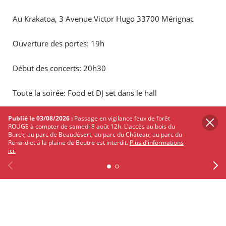
Au Krakatoa, 3 Avenue Victor Hugo 33700 Mérignac
Ouverture des portes: 19h
Début des concerts: 20h30
Toute la soirée: Food et DJ set dans le hall
Tarifs :
Publié le 03/08/2026 :
Passage en vigilance feux de forêt
ROUGE à compter de samedi 8 août 12h. L'accès au bois du
Burck, au parc de Beaudésert, au parc du Château, au parc du
Prévente: 26€ ( frais de location inclus)
Renard et à la plaine de Beutre est interdit.
Plus d'informations
ici.
En savoir plus et réservez vos places sur
le site du
Krakatoa
Previous
Facebook
X
Instagram
Youtube
Linkedin
Ne
PARTAGER
SUR
TWITTER
FACEBOOK