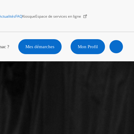
Actualités
FAQ
Kiosque
Espace de services en ligne
Facebook
X
Instagram
Youtube
Linkedin
nac ?
Mes démarches
Mon Profil
Ouvrir
la
recherc