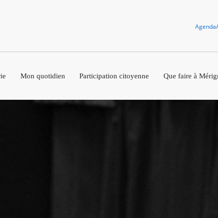
Agenda
ie
Mon quotidien
Participation citoyenne
Que faire à Mérig