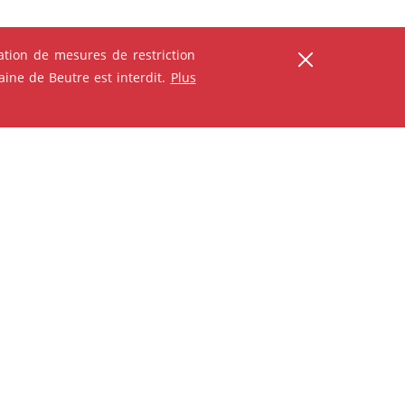
tion de mesures de restriction
ine de Beutre est interdit.
Plus
ANIMATION - ATELIER
Le 14/08/2026 à 10h