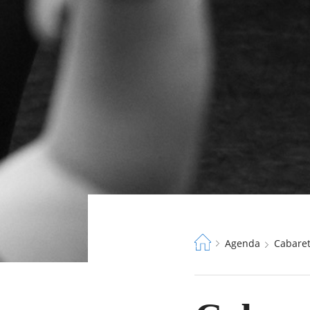
Fil
Agenda
Cabare
d'Ariane