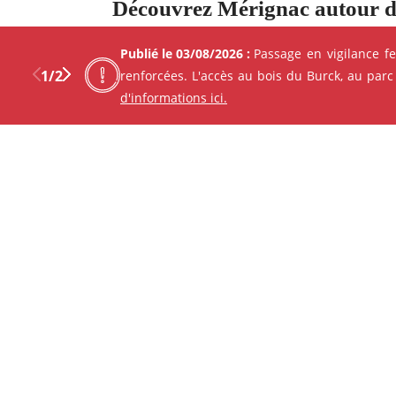
Découvrez Mérignac autour d
Publié le 03/08/2026 :
Passage en vigilance f
1
/
2
renforcées. L'accès au bois du Burck, au parc
d'informations ici.
Previous
Next
Facebo
X
ANIMATION - ATELIER
Le 07/08/2026 à 10h