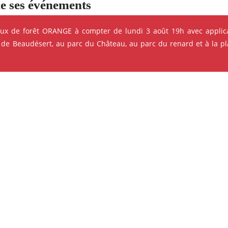
e ses événements
eux de forêt ORANGE à compter de lundi 3 août 19h avec applica
 de Beaudésert, au parc du Château, au parc du renard et à la pla
ok
Instagram
Youtube
Linkedin
CINÉMA - PROJECTION
Le 13/08/2026 à 10h