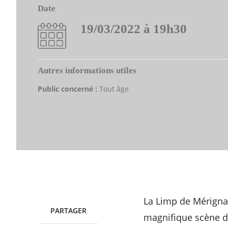
Date
19/03/2022 à 19h30
Autres informations utiles
Public concerné :
Tout âge
La Limp de Mérignac
PARTAGER
TWITTER
FACEBOOK
magnifique scène d