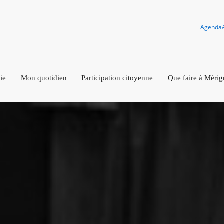
Agenda
ie
Mon quotidien
Participation citoyenne
Que faire à Mérig