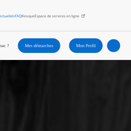
Actualités
FAQ
Kiosque
Espace de services en ligne
Facebook
X
Instagram
Youtube
Linkedin
nac ?
Mes démarches
Mon Profil
Ouvrir
la
recherc