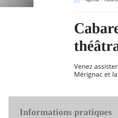
d'Ariane
Cabare
théâtra
Venez assiste
Mérignac et l
Informations pratiques