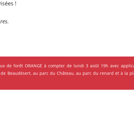
isées !
res.
s qui pourraient vous intéres
eux de forêt ORANGE à compter de lundi 3 août 19h avec applica
 de Beaudésert, au parc du Château, au parc du renard et à la pla
e ses événements
ok
Instagram
Youtube
Linkedin
FÊTE - FESTIVAL - GRANDS ÉVÈNEMENTS