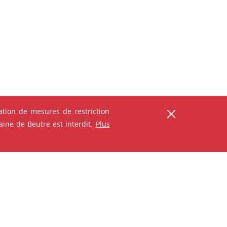
ser
tion de mesures de restriction
ine de Beutre est interdit.
Plus
ANIMATION - ATELIER