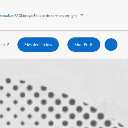
Actualités
FAQ
Kiosque
Espace de services en ligne
Facebook
X
Instagram
Youtube
Linkedin
nac ?
Mes démarches
Mon Profil
Ouvrir
la
recherc