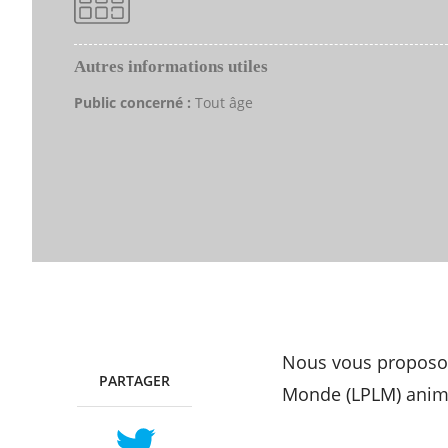
Autres informations utiles
Public concerné :
Tout âge
Nous vous proposo
PARTAGER
TWITTER
FACEBOOK
Monde (LPLM) animé