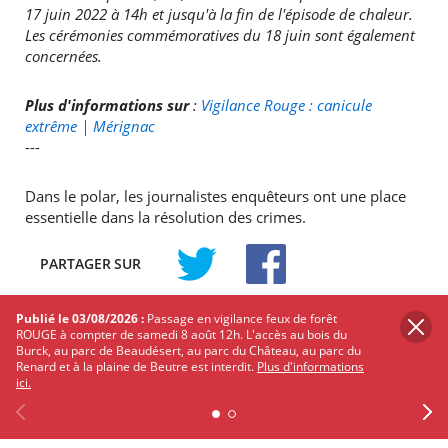
17 juin 2022 à 14h et jusqu'à la fin de l'épisode de chaleur.
Les cérémonies commémoratives du 18 juin sont également
concernées.
Plus d'informations sur
:
Vigilance Rouge : canicule
extrême | Mérignac
---
Dans le polar, les journalistes enquêteurs ont une place
essentielle dans la résolution des crimes.
PARTAGER
SUR
TWITTER
FACEBOOK
Publié le 03/08/2026 :
Passage en vigilance feux de forêt
Les autres événements qui
ROUGE à compter de samedi 8 août 12h. L'accès au bois du
Burck, au parc de Beaudésert, au parc du Château, au parc du
pourraient vous intéresser
Renard et à la plaine de Beutre est interdit.
Plus d'informations
ici.
Découvrez Mérignac autour de ses
événements