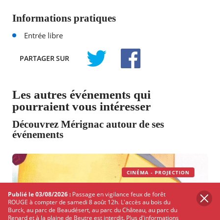
Informations pratiques
Entrée libre
PARTAGER
SUR
TWITTER
FACEBOOK
Les autres événements qui
pourraient vous intéresser
Découvrez Mérignac autour de ses
événements
CINÉMA - PROJECTION
Publié le 03/08/2026 :
Passage en vigilance feux de forêt
ROUGE à compter de samedi 8 août 12h. L'accès au bois du
Burck, au parc de Beaudésert, au parc du Château, au parc du
Renard et à la plaine de Beutre est interdit.
Plus d'informations