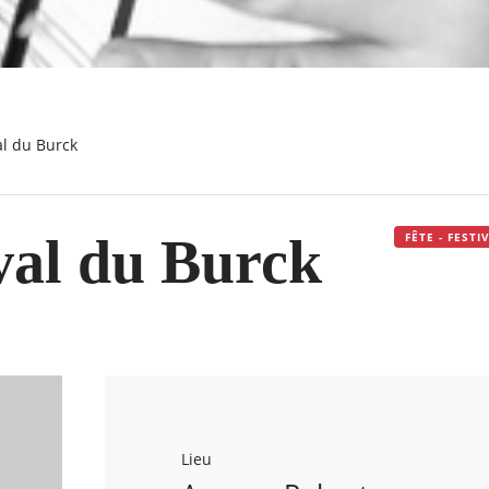
al du Burck
al du Burck
FÊTE - FEST
Lieu