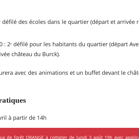
ʳ défilé des écoles dans le quartier (départ et arrivée
 : 2ᵉ défilé pour les habitants du quartier (départ Av
vée château du Burck).
turera avec des animations et un buffet devant le châ
ratiques
ril à partir de 14h
atuite
eux de forêt ORANGE à compter de lundi 3 août 19h avec applica