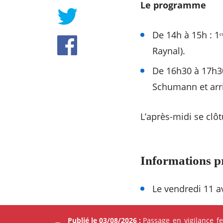
Le programme
De 14h à 15h : 1ᵉ
Raynal).
De 16h30 à 17h30
Schumann et arri
L’après-midi se clô
Informations p
Le vendredi 11 av
Entrée libre et gr
Publié le 03/08/2026 :
Passage en vigilance f