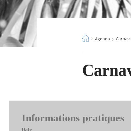
Fil
Agenda
Carnav
d'Ariane
Carnav
Informations pratiques
Date