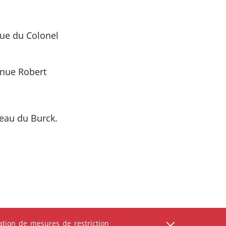
 rue du Colonel
enue Robert
teau du Burck.
tion de mesures de restriction