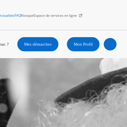
Actualités
FAQ
Kiosque
Espace de services en ligne
Facebook
X
Instagram
Youtube
Linkedin
nac ?
Mes démarches
Mon Profil
Ouvrir
la
recherc