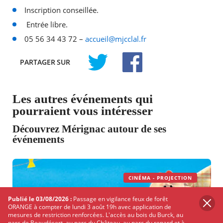
Inscription conseillée.
Entrée libre.
05 56 34 43 72 –
accueil@mjcclal.fr
PARTAGER
SUR
TWITTER
FACEBOOK
Les autres événements qui
pourraient vous intéresser
Découvrez Mérignac autour de ses
événements
CINÉMA - PROJECTION
Publié le 03/08/2026 :
Passage en vigilance feux de forêt
ORANGE à compter de lundi 3 août 19h avec application de
mesures de restriction renforcées. L'accès au bois du Burck, au
parc de Beaudésert, au parc du Château, au parc du renard et à