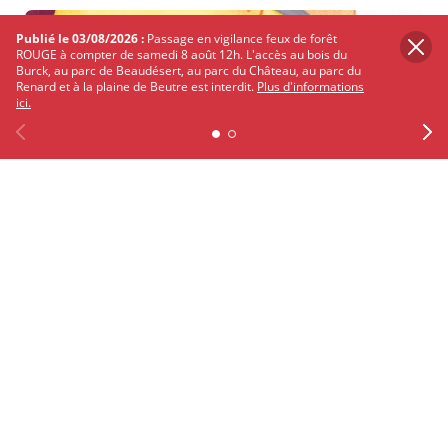
Publié le 03/08/2026 :
Passage en vigilance feux de forêt
CINÉMA - PROJECTION
ROUGE à compter de samedi 8 août 12h. L'accès au bois du
Burck, au parc de Beaudésert, au parc du Château, au parc du
Renard et à la plaine de Beutre est interdit.
Plus d'informations
ici.
Previous
Facebook
X
Instagram
Youtube
Linkedin
Ne
Le 13/08/2026 à 10h
Ciné goûter "Le vent dans les
roseaux" au Mérignac ciné
Centre-ville
ANIMATION - ATELIER