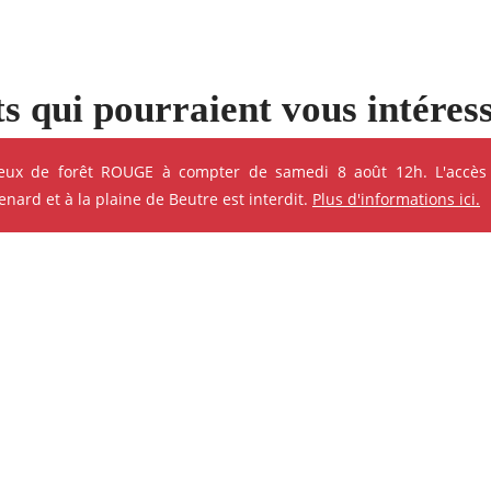
s qui pourraient vous intéres
e ses événements
feux de forêt ROUGE à compter de samedi 8 août 12h. L'accès
ard et à la plaine de Beutre est interdit.
Plus d'informations ici.
ok
Instagram
Youtube
Linkedin
ANIMATION - ATELIER