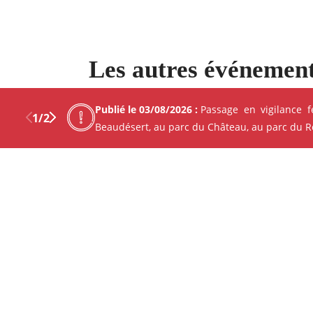
Les autres événement
Découvrez Mérignac autour d
Publié le 03/08/2026 :
Passage en vigilance 
1
/
2
Beaudésert, au parc du Château, au parc du Ren
Previous
Next
Facebo
X
CINÉMA - PROJECTION