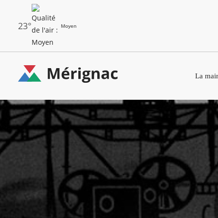
Aller
au
contenu
principal
23°
Moyen
Les
Menu
dernières
La mair
principal
alertes
Eco
Merignac
Watt
-
page
d'accueil