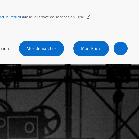
Actualités
FAQ
Kiosque
Espace de services en ligne
Facebook
X
Instagram
Youtube
Linkedin
nac ?
Mes démarches
Mon Profil
Ouvrir
la
recherc