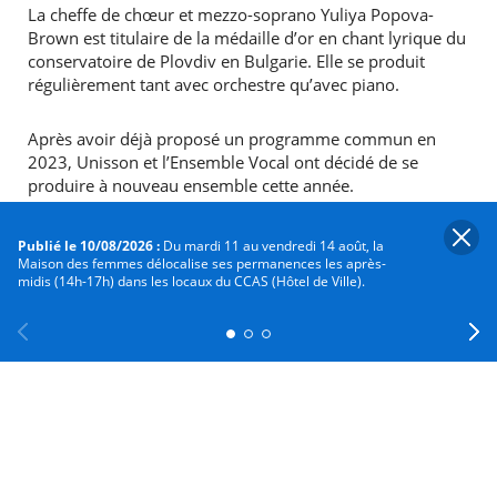
La cheffe de chœur et mezzo-soprano Yuliya Popova-
Brown est titulaire de la médaille d’or en chant lyrique du
conservatoire de Plovdiv en Bulgarie. Elle se produit
régulièrement tant avec orchestre qu’avec piano.
Après avoir déjà proposé un programme commun en
2023, Unisson et l’Ensemble Vocal ont décidé de se
produire à nouveau ensemble cette année.
Au programme :
Publié le 10/08/2026 :
Du mardi 11 au vendredi 14 août, la
Maison des femmes délocalise ses permanences les après-
midis (14h-17h) dans les locaux du CCAS (Hôtel de Ville).
Une première partie orchestrale sera l’occasion
d’entendre les Tableaux d’une Exposition de
Moussorgski. La deuxième partie fera intervenir le
chœur avec notamment des extraits de la Traviata de
Previous
Facebook
X
Instagram
Youtube
Linkedin
Ne
Verdi.
Informations pratiques :