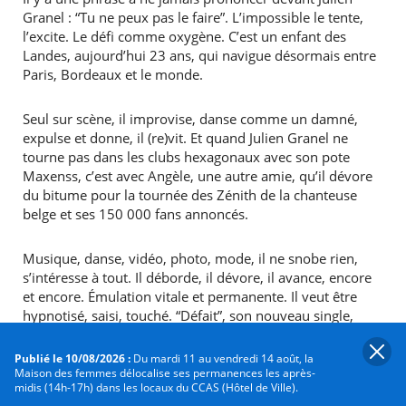
Granel : “Tu ne peux pas le faire”. L’impossible le tente,
l’excite. Le défi comme oxygène. C’est un enfant des
Landes, aujourd’hui 23 ans, qui navigue désormais entre
Paris, Bordeaux et le monde.
Seul sur scène, il improvise, danse comme un damné,
expulse et donne, il (re)vit. Et quand Julien Granel ne
tourne pas dans les clubs hexagonaux avec son pote
Maxenss, c’est avec Angèle, une autre amie, qu’il dévore
du bitume pour la tournée des Zénith de la chanteuse
belge et ses 150 000 fans annoncés.
Musique, danse, vidéo, photo, mode, il ne snobe rien,
s’intéresse à tout. Il déborde, il dévore, il avance, encore
et encore. Émulation vitale et permanente. Il veut être
hypnotisé, saisi, touché. “Défait”, son nouveau single,
raconte tout ça et bien plus encore.
Publié le 10/08/2026 :
Du mardi 11 au vendredi 14 août, la
Maison des femmes délocalise ses permanences les après-
Informations pratiques
midis (14h-17h) dans les locaux du CCAS (Hôtel de Ville).