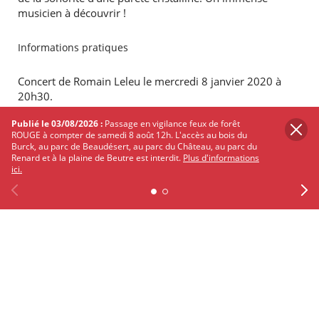
musicien à découvrir !
Informations pratiques
Concert de Romain Leleu le mercredi 8 janvier 2020 à
20h30.
Publié le 03/08/2026 :
Passage en vigilance feux de forêt
Pin Galant 34 Avenue du Maréchal de Lattre de Tassigny
ROUGE à compter de samedi 8 août 12h. L'accès au bois du
33700 Mérignac
Burck, au parc de Beaudésert, au parc du Château, au parc du
Renard et à la plaine de Beutre est interdit.
Plus d'informations
ici.
En savoir plus et réserver sur
le site du Pin Galant
PARTAGER
SUR
Previous
Facebook
X
Instagram
Youtube
Linkedin
Ne
TWITTER
FACEBOOK
Les autres événements qui
pourraient vous intéresser
Découvrez Mérignac autour de ses