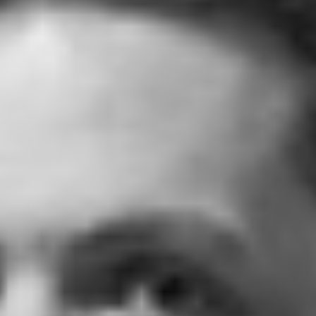
Agenda
Actualités
FAQ
Kiosque
Espace de services en ligne
Facebook
X
Instagram
Youtube
Linkedin
Les
dernièr
alertes
Eco
Watt