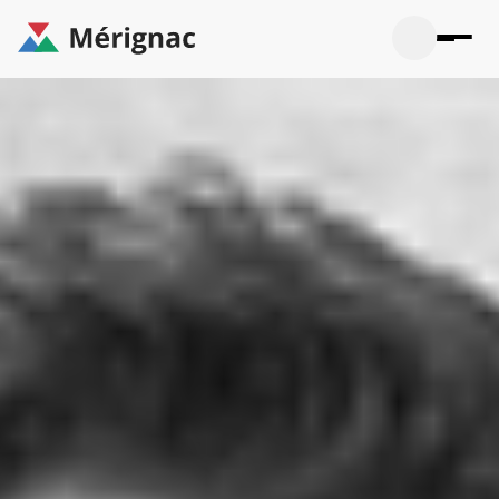
Aller
au
contenu
principal
Ouvrir
Ouvrir
Menu
Merignac
la
le
La mairie
principal
-
recherche
menu
page
Ouvrir
d'accueil
Mon quotidien
le
sous-
Ouvrir
menu
Participation citoyenne
le
La
sous-
mairie
Ouvrir
menu
Que faire à Mérignac ?
le
Mon
sous-
quotid
Ouvrir
menu
Mes démarches
le
Partic
sous-
citoye
Ouvrir
menu
Mon Profil
le
Que
sous-
faire
Ouvrir
menu
à
le
Mes
Mérig
sous-
démar
?
menu
23°
Mon
Moyen
Profil