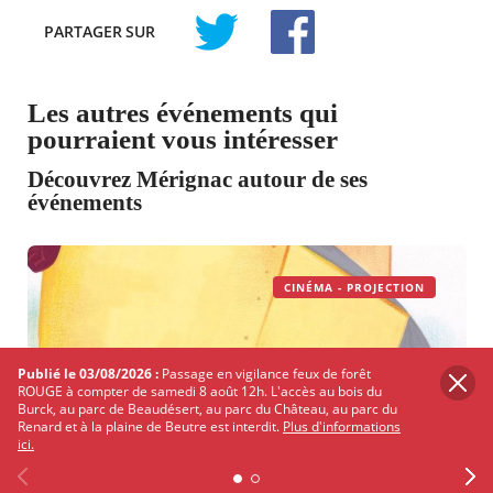
PARTAGER
SUR
TWITTER
FACEBOOK
Les autres événements qui
pourraient vous intéresser
Découvrez Mérignac autour de ses
événements
CINÉMA - PROJECTION
Publié le 03/08/2026 :
Passage en vigilance feux de forêt
ROUGE à compter de samedi 8 août 12h. L'accès au bois du
Burck, au parc de Beaudésert, au parc du Château, au parc du
Renard et à la plaine de Beutre est interdit.
Plus d'informations
Le 13/08/2026 à 10h
ici.
Ciné goûter "Le vent dans les