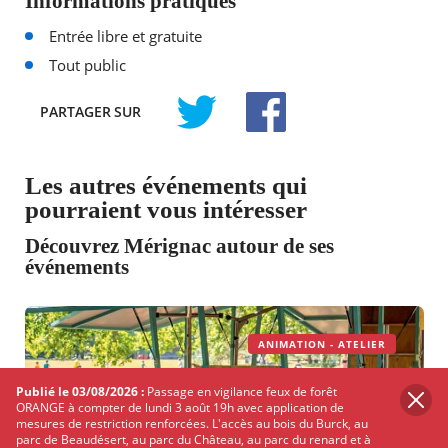
Informations pratiques
Entrée libre et gratuite
Tout public
PARTAGER
SUR
TWITTER
FACEBOOK
Les autres événements qui
pourraient vous intéresser
Découvrez Mérignac autour de ses
événements
ANIMATION - ATELIER
Publié le 03/08/2026 :
Passage en vigilance feux de forêt
ORANGE à compter de lundi 3 août 19h avec application de
mesures de restriction renforcées. L'accès au bois du Burck, au
parc de Beaudésert, au parc du Château, au parc du renard et à