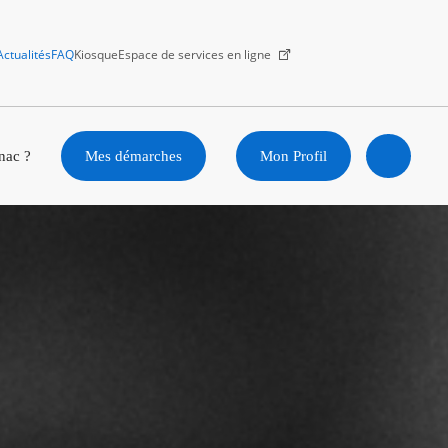
Actualités
FAQ
Kiosque
Espace de services en ligne
Facebook
X
Instagram
Youtube
Linkedin
nac ?
Mes démarches
Mon Profil
Ouvrir
la
recherc