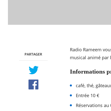
Radio Rameem vous i
PARTAGER
TWITTER
FACEBOOK
musical animé par 
Informations p
café, thé, gâteau
Entrée 10 €
Réservations au 