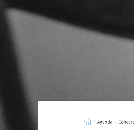
Fil
Agenda
Concer
d'Ariane