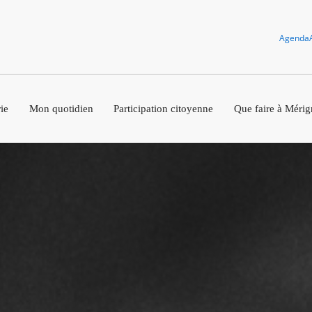
Agenda
ie
Mon quotidien
Participation citoyenne
Que faire à Mérig