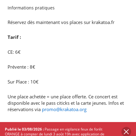
Informations pratiques
Réservez dès maintenant vos places sur krakatoa.fr
Tarif :
CE: 6€
Prévente : 8€
Sur Place : 10€
Une place achetée = une place offerte. Ce concert est
disponible avec le pass citicks et la carte jeunes. Infos et
réservations via
promo@krakatoa.org
Evénement facebook
Publié le 03/08/2026 :
Passage en vigilance feux de forêt
ORANGE à compter de lundi 3 août 19h avec application de