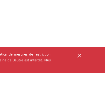
ser
tion de mesures de restriction
ine de Beutre est interdit.
Plus
ANIMATION - ATELIER