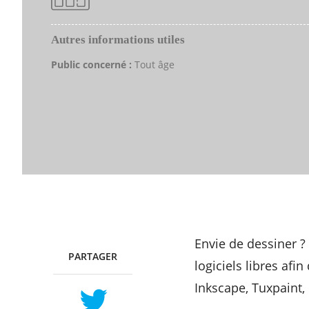
Autres informations utiles
Public concerné :
Tout âge
Envie de dessiner ?
PARTAGER
TWITTER
FACEBOOK
logiciels libres af
Inkscape, Tuxpaint, P