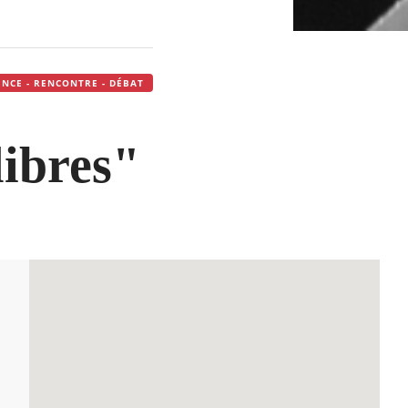
NCE - RENCONTRE - DÉBAT
libres"