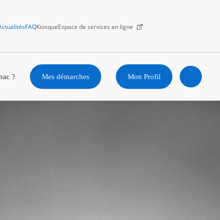
Actualités
FAQ
Kiosque
Espace de services en ligne
Facebook
X
Instagram
Youtube
Linkedin
nac ?
Mes démarches
Mon Profil
Ouvrir
la
recherc