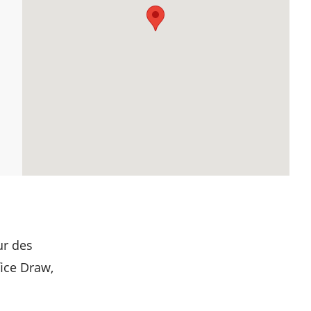
ur des
fice Draw,