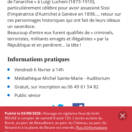
de l’anarchie » à Luigi Lucheni (1873-1910),
particulièrement célèbre pour avoir assassiné Sissi
(l’impératrice d’Autriche) à Genève en 1898…, retour sur
ces personnages historiques qui ont fait de leurs idéaux
un sacerdoce.
Beaucoup d’entre eux furent qualifiés de « criminels,
terroristes, militants enragés et illégalistes » par la
République et en perdirent… la tête !
Informations pratiques
Vendredi 6 février à 14h
Médiathèque Michel Sainte-Marie - Auditorium
Gratuit, sur inscription au 06 49 61 54 82
Public sénior
PARTAGER
SUR
Publié le 03/08/2026 :
Passage en vigilance feux de forêt
TWITTER
FACEBOOK
ROUGE à compter de samedi 8 août 12h. L'accès au bois du
Burck, au parc de Beaudésert, au parc du Château, au parc du
Renard et à la plaine de Beutre est interdit.
Plus d'informations
Les autres événements qui