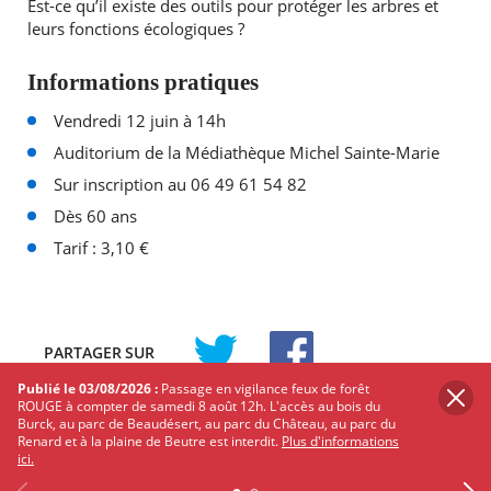
Est-ce qu’il existe des outils pour protéger les arbres et
leurs fonctions écologiques ?
Informations pratiques
Vendredi 12 juin à 14h
Auditorium de la Médiathèque Michel Sainte-Marie
Sur inscription au 06 49 61 54 82
Dès 60 ans
Tarif : 3,10 €
PARTAGER
SUR
TWITTER
FACEBOOK
Publié le 03/08/2026 :
Passage en vigilance feux de forêt
ROUGE à compter de samedi 8 août 12h. L'accès au bois du
Burck, au parc de Beaudésert, au parc du Château, au parc du
Les autres événements qui
Renard et à la plaine de Beutre est interdit.
Plus d'informations
pourraient vous intéresser
ici.