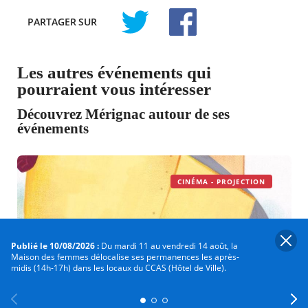
PARTAGER
SUR
TWITTER
FACEBOOK
Les autres événements qui
pourraient vous intéresser
Découvrez Mérignac autour de ses
événements
CINÉMA - PROJECTION
Publié le 10/08/2026 :
Du mardi 11 au vendredi 14 août, la
Maison des femmes délocalise ses permanences les après-
midis (14h-17h) dans les locaux du CCAS (Hôtel de Ville).
Le 13/08/2026 à 10h
Ciné goûter "Le vent dans les