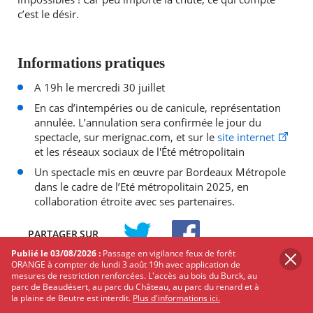
c’est le désir.
Informations pratiques
A 19h le mercredi 30 juillet
En cas d’intempéries ou de canicule, représentation
annulée. L’annulation sera confirmée le jour du
spectacle, sur merignac.com, et sur le
site internet
et les réseaux sociaux de l'Été métropolitain
Un spectacle mis en œuvre par Bordeaux Métropole
dans le cadre de l’Eté métropolitain 2025, en
collaboration étroite avec ses partenaires.
PARTAGER
SUR
Publié le 03/08/2026 :
Passage en vigilance feux de forêt
TWITTER
FACEBOOK
ORANGE à compter de lundi 3 août 19h avec application de
mesures de restriction renforcées. L'accès au bois du Burck, au
Les autres événements qui
parc de Beaudésert, au parc du Château, au parc du renard et à
la plaine de Beutre est interdit.
Plus d'informations ici.
pourraient vous intéresser