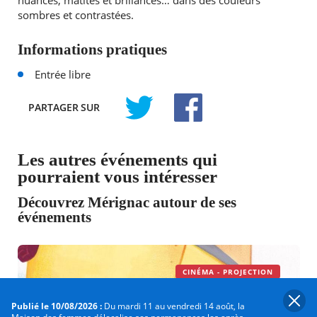
nuances, matités et brillances… dans des couleurs
sombres et contrastées.
Informations pratiques
Entrée libre
PARTAGER
SUR
TWITTER
FACEBOOK
Les autres événements qui
pourraient vous intéresser
Découvrez Mérignac autour de ses
événements
CINÉMA - PROJECTION
Publié le 10/08/2026 :
Du mardi 11 au vendredi 14 août, la