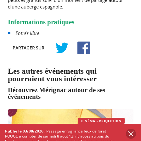
petits et grands suivi d’un moment de partage autour
d’une auberge espagnole.
Informations pratiques
Entrée libre
PARTAGER
SUR
TWITTER
FACEBOOK
Les autres événements qui
pourraient vous intéresser
Découvrez Mérignac autour de ses
événements
CINÉMA - PROJECTION
Publié le 03/08/2026 :
Passage en vigilance feux de forêt
ROUGE à compter de samedi 8 août 12h. L'accès au bois du