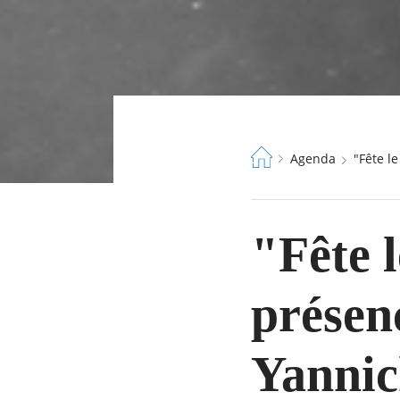
Fil
Agenda
"Fête
d'Ariane
"Fête 
présen
Yanni