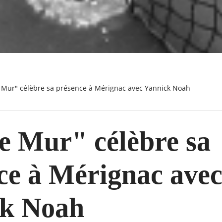
 le Mur" célèbre sa présence à Mérignac avec Yannick Noah
le Mur" célèbre sa
ce à Mérignac ave
ck Noah