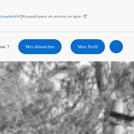
Actualités
FAQ
Kiosque
Espace de services en ligne
Facebook
X
Instagram
Youtube
Linkedin
nac ?
Mes démarches
Mon Profil
Ouvrir
la
recherc